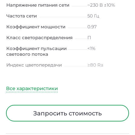
Напряжение питания сети
~230 В ±10%
Частота сети
50 Гц
Коэффициент мощности
0.97
Класс светораспределения
П
Коэффициент пульсации
<1%
светового потока
Индекс цветопередачи
≥80 Ra
Тип кривой силы света
Д (косинусная)
Угол рассеивания
120ᵒ
Климатическое исполнение
УХЛ2
Диапазон рабочих
от -50 до +50℃
Запросить стоимость
температур
Тип рассеивателя
Закаленное
стекло