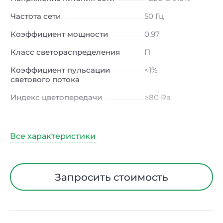
Частота сети
50 Гц
Коэффициент мощности
0.97
Класс светораспределения
П
Коэффициент пульсации
<1%
светового потока
Индекс цветопередачи
≥80 Ra
Тип кривой силы света
Д (косинусная)
Угол рассеивания
120ᵒ
Климатическое исполнение
УХЛ4
Диапазон рабочих
от -10 до +50 ℃
Запросить стоимость
температур
Класс защиты от
I
электрического тока