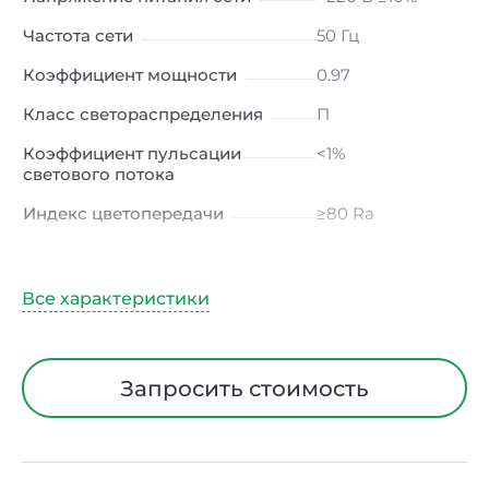
Частота сети
50 Гц
Коэффициент мощности
0.97
Класс светораспределения
П
Коэффициент пульсации
<1%
светового потока
Индекс цветопередачи
≥80 Ra
Тип кривой силы света
Д (косинусная)
Угол рассеивания
120ᵒ
Климатическое исполнение
УХЛ4
Диапазон рабочих
от -10 до +50 ℃
Запросить стоимость
температур
Класс защиты от
I
электрического тока