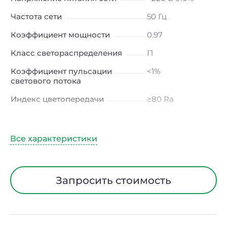
Частота сети
50 Гц
Коэффициент мощности
0.97
Класс светораспределения
П
Коэффициент пульсации
<1%
светового потока
Индекс цветопередачи
≥80 Ra
Тип кривой силы света
Д (косинусная)
Угол рассеивания
120ᵒ
Климатическое исполнение
УХЛ4
Диапазон рабочих
от -10 до +50 ℃
Запросить стоимость
температур
Класс защиты от
I
электрического тока