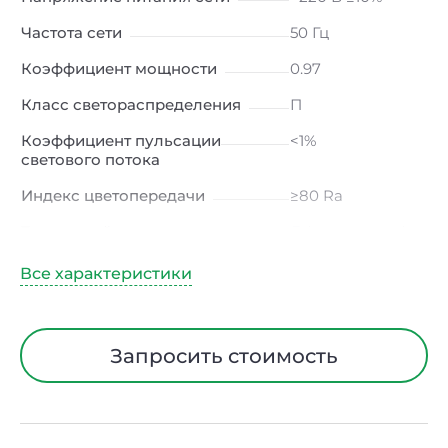
Частота сети
50 Гц
Коэффициент мощности
0.97
Класс светораспределения
П
Коэффициент пульсации
<1%
светового потока
Индекс цветопередачи
≥80 Ra
Тип кривой силы света
Д (косинусная)
Угол рассеивания
120ᵒ
Климатическое исполнение
УХЛ4
Диапазон рабочих
от -10 до +50 ℃
Запросить стоимость
температур
Класс защиты от
I
электрического тока