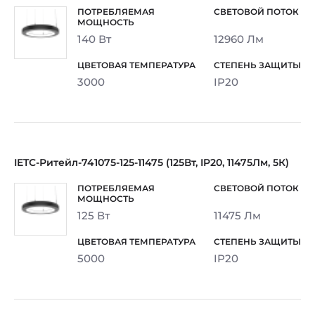
140 Вт
12960 Лм
3000
IP20
IETC-Ритейл-741075-125-11475 (125Вт, IP20, 11475Лм, 5К)
125 Вт
11475 Лм
5000
IP20