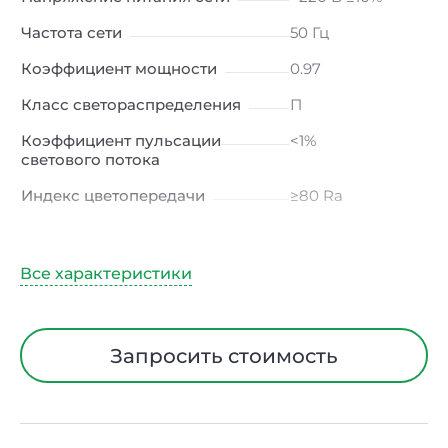
Частота сети
50 Гц
Коэффициент мощности
0.97
Класс светораспределения
П
Коэффициент пульсации
<1%
светового потока
Индекс цветопередачи
≥80 Ra
Тип кривой силы света
Д (косинусная)
Угол рассеивания
120ᵒ
Климатическое исполнение
УХЛ4
Диапазон рабочих
от -10 до +50 ℃
Запросить стоимость
температур
Класс защиты от
I
электрического тока