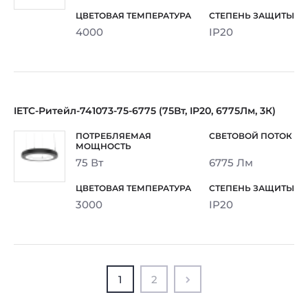
4000
IP20
IETC-Ритейл-741073-75-6775 (75Вт, IP20, 6775Лм, 3К)
75 Вт
6775 Лм
3000
IP20
1
2