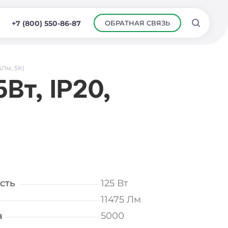
ОБРАТНАЯ СВЯЗЬ
+7 (800) 550-86-87
5Лм, 5К)
Вт, IP20,
сть
125 Вт
11475 Лм
а
5000