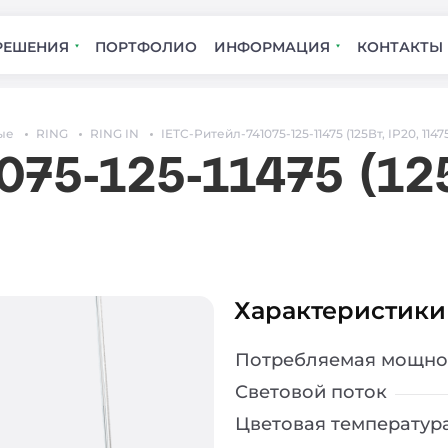
РЕШЕНИЯ
ПОРТФОЛИО
ИНФОРМАЦИЯ
КОНТАКТЫ
ые
RING
RING IN
IETC-Ритейл-741075-125-11475 (125Вт, IP20, 1147
75-125-11475 (125
Характеристики
Потребляемая мощно
Световой поток
Цветовая температур