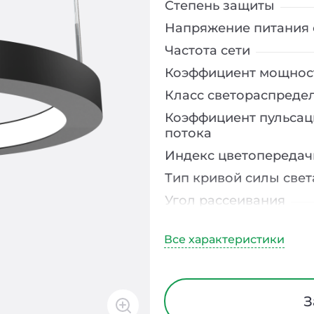
Степень защиты
Напряжение питания 
Частота сети
Коэффициент мощнос
Класс светораспреде
Коэффициент пульсац
потока
Индекс цветопередач
Тип кривой силы свет
Угол рассеивания
Климатическое испо
Диапазон рабочих те
Класс защиты от элек
Материал корпуса
З
Блок аварийного пит