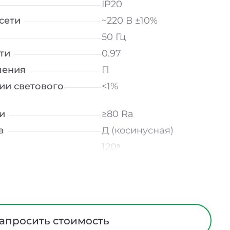
IP20
сети
~220 В ±10%
50 Гц
ти
0.97
ления
П
ии светового
<1%
и
≥80 Ra
а
Д (косинусная)
120ᵒ
лнение
УХЛ4
мператур
от -10 до +50 ℃
трического тока
I
Европейский ПВХ
апросить стоимость
ания
Нет