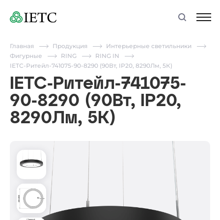
Главная
Продукция
Интерьерные светильники
Фигурные
RING
RING IN
IETC-Ритейл-741075-90-8290 (90Вт, IP20, 8290Лм, 5К)
IETC-Ритейл-741075-
90-8290 (90Вт, IP20,
8290Лм, 5К)