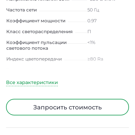
Частота сети
50 Гц
Коэффициент мощности
0.97
Класс светораспределения
П
Коэффициент пульсации
<1%
светового потока
Индекс цветопередачи
≥80 Ra
Тип кривой силы света
Д (косинусная)
Угол рассеивания
120ᵒ
Климатическое исполнение
УХЛ4
Диапазон рабочих
от -10 до +50 ℃
Запросить стоимость
температур
Класс защиты от
I
электрического тока