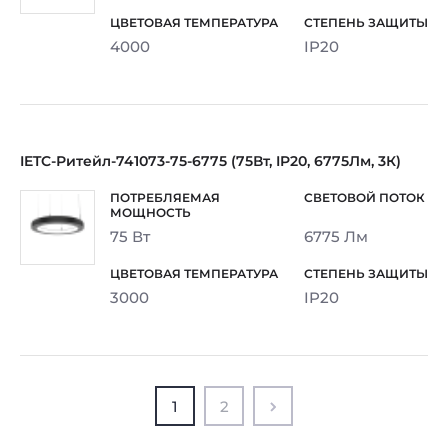
4000
IP20
IETC-Ритейл-741073-75-6775 (75Вт, IP20, 6775Лм, 3К)
75 Вт
6775 Лм
3000
IP20
1
2