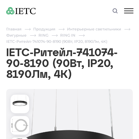
Главная
Продукция
Интерьерные светильники
Фигурные
RING
RING IN
IETC-Ритейл-741074-90-8190 (90Вт, IP20, 8190Лм, 4К)
IETC-Ритейл-741074-
90-8190 (90Вт, IP20,
8190Лм, 4К)