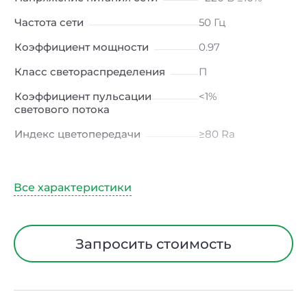
Частота сети
50 Гц
Коэффициент мощности
0.97
Класс светораспределения
П
Коэффициент пульсации
<1%
светового потока
Индекс цветопередачи
≥80 Ra
Тип кривой силы света
Д (косинусная)
Угол рассеивания
120ᵒ
Климатическое исполнение
УХЛ4
Диапазон рабочих
от -10 до +50 ℃
Запросить стоимость
температур
Класс защиты от
I
электрического тока