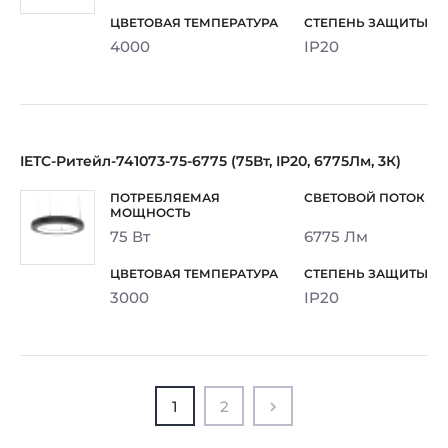
4000
IP20
IETC-Ритейл-741073-75-6775 (75Вт, IP20, 6775Лм, 3К)
75 Вт
6775 Лм
3000
IP20
1
2