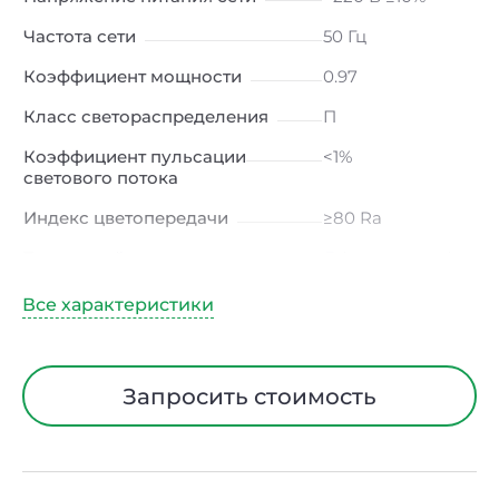
Частота сети
50 Гц
Коэффициент мощности
0.97
Класс светораспределения
П
Коэффициент пульсации
<1%
светового потока
Индекс цветопередачи
≥80 Ra
Тип кривой силы света
Д (косинусная)
Угол рассеивания
120ᵒ
Климатическое исполнение
УХЛ4
Диапазон рабочих
от -10 до +50 ℃
Запросить стоимость
температур
Класс защиты от
I
электрического тока