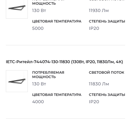
130 Вт
11930 Лм
5000
IP20
IETC-Ритейл-744074-130-11830 (130Вт, IP20, 11830Лм, 4К)
130 Вт
11830 Лм
4000
IP20