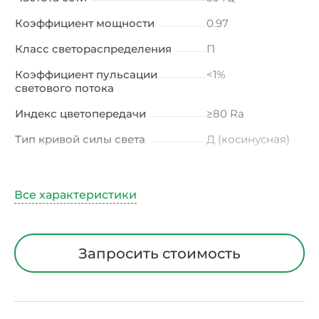
Коэффициент мощности
0.97
Класс светораспределения
П
Коэффициент пульсации
<1%
светового потока
Индекс цветопередачи
≥80 Ra
Тип кривой силы света
Д (косинусная)
Угол рассеивания
120ᵒ
Климатическое исполнение
УХЛ4
Диапазон рабочих
от -10 до +50 ℃
температур
Запросить стоимость
Класс защиты от
I
электрического тока
Материал корпуса
Европейский
ПВХ