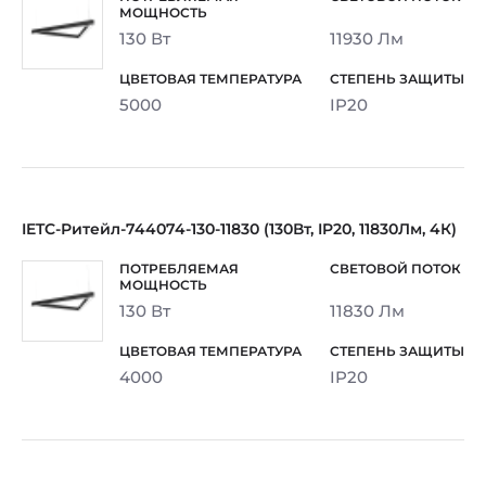
130 Вт
11930 Лм
5000
IP20
IETC-Ритейл-744074-130-11830 (130Вт, IP20, 11830Лм, 4К)
130 Вт
11830 Лм
4000
IP20