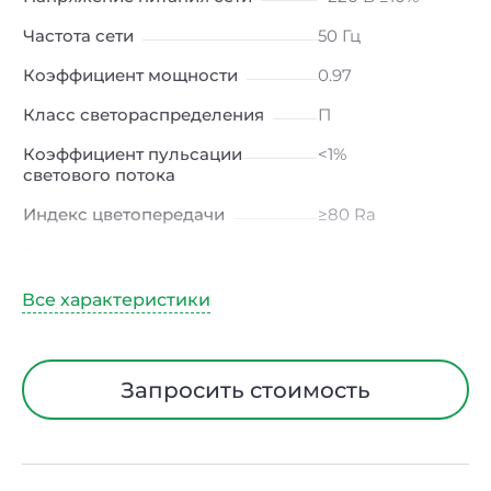
Частота сети
50 Гц
Коэффициент мощности
0.97
Класс светораспределения
П
Коэффициент пульсации
<1%
светового потока
Индекс цветопередачи
≥80 Ra
Тип кривой силы света
Д (косинусная)
Угол рассеивания
120ᵒ
Климатическое исполнение
УХЛ4
Диапазон рабочих
от -10 до +50 ℃
Запросить стоимость
температур
Класс защиты от
I
электрического тока