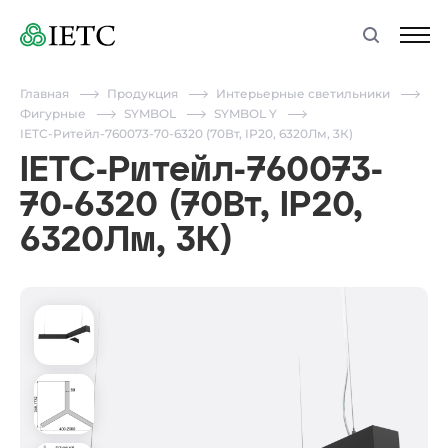
Главная
Продукция
Интерьерные светильники
Фигурные
SYMBOL
SYMBOL Y
IETC-Ритейл-760073-70-6320 (70Вт, IP20, 6320Лм, 3К)
IETC-Ритейл-760073-
70-6320 (70Вт, IP20,
6320Лм, 3К)