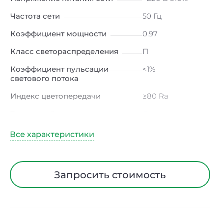
Частота сети
50 Гц
Коэффициент мощности
0.97
Класс светораспределения
П
Коэффициент пульсации
<1%
светового потока
Индекс цветопередачи
≥80 Ra
Тип кривой силы света
Д (косинусная)
Угол рассеивания
120ᵒ
Климатическое исполнение
УХЛ4
Диапазон рабочих
от -10 до +50 ℃
Запросить стоимость
температур
Класс защиты от
I
электрического тока