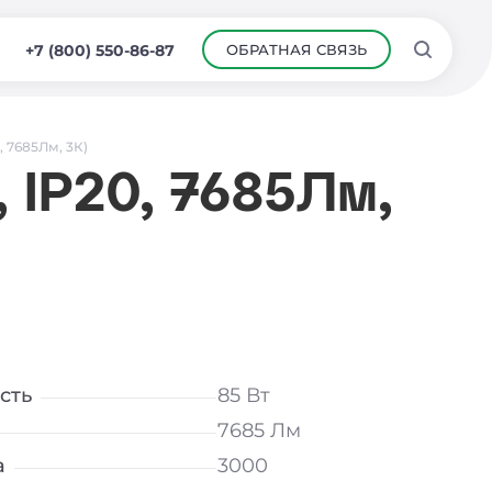
ОБРАТНАЯ СВЯЗЬ
+7 (800) 550-86-87
, 7685Лм, 3К)
 IP20, 7685Лм,
сть
85 Вт
7685 Лм
а
3000