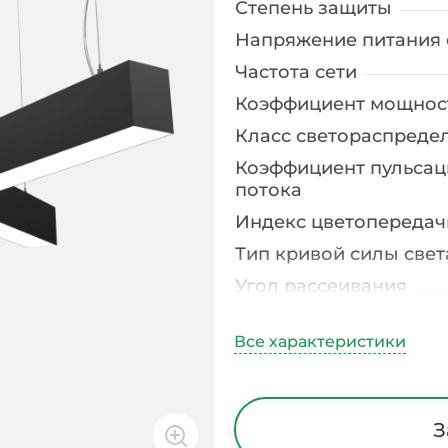
Степень защиты
Напряжение питания 
Частота сети
Коэффициент мощнос
Класс светораспреде
Коэффициент пульсац
потока
Индекс цветопередач
Тип кривой силы свет
Угол рассеивания
Климатическое испо
Диапазон рабочих те
Класс защиты от элек
Материал корпуса
З
Блок аварийного пит