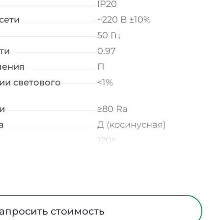
IP20
сети
~220 В ±10%
50 Гц
ти
0.97
ления
П
ии светового
<1%
и
≥80 Ra
а
Д (косинусная)
120ᵒ
лнение
УХЛ4
мператур
от -10 до +50 ℃
трического тока
I
Европейский ПВХ
апросить стоимость
ания
Нет