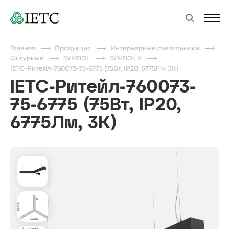
Главная
Продукция
Интерьерные светильники
Фигурные
SYMBOL
SYMBOL Y
IETC-Ритейл-760073-75-6775 (75Вт, IP20, 6775Лм, 3К)
IETC-Ритейл-760073-
75-6775 (75Вт, IP20,
6775Лм, 3К)