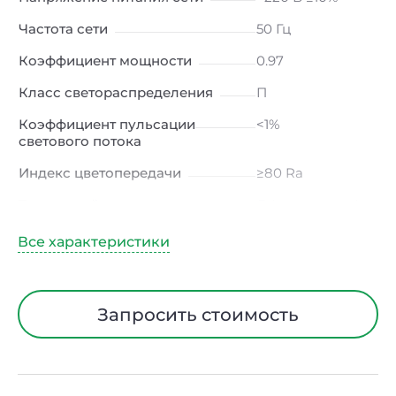
Частота сети
50 Гц
Коэффициент мощности
0.97
Класс светораспределения
П
Коэффициент пульсации
<1%
светового потока
Индекс цветопередачи
≥80 Ra
Тип кривой силы света
Д (косинусная)
Угол рассеивания
120ᵒ
Климатическое исполнение
УХЛ4
Диапазон рабочих
от -10 до +50 ℃
Запросить стоимость
температур
Класс защиты от
I
электрического тока