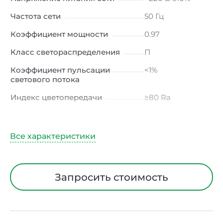
Частота сети
50 Гц
Коэффициент мощности
0.97
Класс светораспределения
П
Коэффициент пульсации
<1%
светового потока
Индекс цветопередачи
≥80 Ra
Тип кривой силы света
Д (косинусная)
Угол рассеивания
120ᵒ
Климатическое исполнение
УХЛ4
Диапазон рабочих
от -10 до +50 ℃
Запросить стоимость
температур
Класс защиты от
I
электрического тока