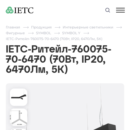
Главная
Продукция
Интерьерные светильники
Фигурные
SYMBOL
SYMBOL Y
IETC-Ритейл-760075-70-6470 (70Вт, IP20, 6470Лм, 5К)
IETC-Ритейл-760075-
70-6470 (70Вт, IP20,
6470Лм, 5К)