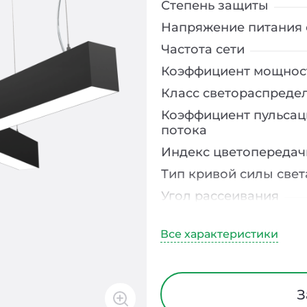
Степень защиты
Напряжение питания 
Частота сети
Коэффициент мощнос
Класс светораспреде
Коэффициент пульсац
потока
Индекс цветопередач
Тип кривой силы свет
Угол рассеивания
Климатическое испо
Диапазон рабочих те
Класс защиты от элек
Материал корпуса
З
Блок аварийного пит