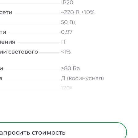
IP20
сети
~220 В ±10%
50 Гц
ти
0.97
ления
П
ии светового
<1%
и
≥80 Ra
а
Д (косинусная)
120ᵒ
лнение
УХЛ4
мператур
от -10 до +50 ℃
трического тока
I
Европейский ПВХ
апросить стоимость
ания
Нет