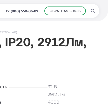
ОБРАТНАЯ СВЯЗЬ
+7 (800) 550-86-87
 2912Лм, 4К)
 IP20, 2912Лм,
сть
32 Вт
2912 Лм
а
4000