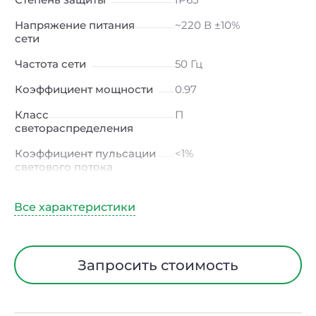
Напряжение питания
~220 В ±10%
сети
Частота сети
50 Гц
Коэффициент мощности
0.97
Класс
П
светораспределения
Коэффициент пульсации
<1%
светового потока
Индекс цветопередачи
≥80 Ra
Тип кривой силы света
К
(концентрированная)
/ Г (глубокая)
Запросить стоимость
Угол рассеивания
30ᵒх90ᵒ
Климатическое
УХЛ2
исполнение