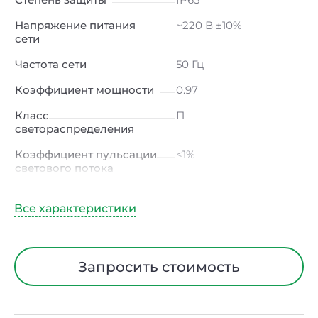
Напряжение питания
~220 В ±10%
сети
Частота сети
50 Гц
Коэффициент мощности
0.97
Класс
П
светораспределения
Коэффициент пульсации
<1%
светового потока
Индекс цветопередачи
≥80 Ra
Тип кривой силы света
К
(концентрированная)
/ Г (глубокая)
Запросить стоимость
Угол рассеивания
30ᵒх90ᵒ
Климатическое
УХЛ2
исполнение