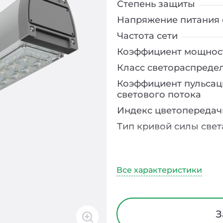
Степень защиты
Напряжение питания 
Частота сети
Коэффициент мощнос
Класс светораспреде
Коэффициент пульсац
светового потока
Индекс цветопередач
Тип кривой силы свет
Угол рассеивания
Климатическое испо
Диапазон рабочих те
Тип рассеивателя
З
Материал корпуса