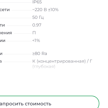
IP65
сети
~220 В ±10%
50 Гц
ти
0.97
ления
П
ии
<1%
и
≥80 Ra
а
К (концентрированная) / Г
(глубокая)
30ᵒх90ᵒ
лнение
УХЛ2
мператур
от -40 до +50 ℃
Линза
апросить стоимость
Алюминий