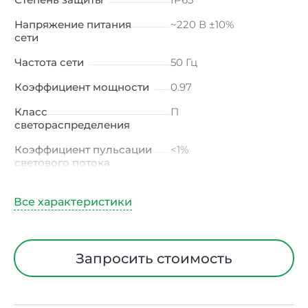
Напряжение питания
~220 В ±10%
сети
Частота сети
50 Гц
Коэффициент мощности
0.97
Класс
П
светораспределения
Коэффициент пульсации
<1%
светового потока
Индекс цветопередачи
≥80 Ra
Тип кривой силы света
К
(концентрированная)
/ Г (глубокая)
Запросить стоимость
Угол рассеивания
30ᵒх90ᵒ
Климатическое
УХЛ2
исполнение