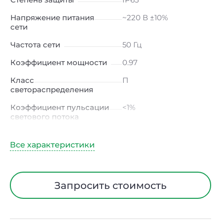
Напряжение питания
~220 В ±10%
сети
Частота сети
50 Гц
Коэффициент мощности
0.97
Класс
П
светораспределения
Коэффициент пульсации
<1%
светового потока
Индекс цветопередачи
≥80 Ra
Тип кривой силы света
К
(концентрированная)
/ Г (глубокая)
Запросить стоимость
Угол рассеивания
30ᵒх90ᵒ
Климатическое
УХЛ2
исполнение