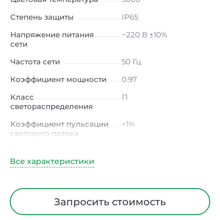
Степень защиты
IP65
Напряжение питания
~220 В ±10%
сети
Частота сети
50 Гц
Коэффициент мощности
0.97
Класс
П
светораспределения
Коэффициент пульсации
<1%
светового потока
Индекс цветопередачи
≥80 Ra
Тип кривой силы света
К
(концентрированная)
/ Г (глубокая)
Запросить стоимость
Угол рассеивания
30ᵒх90ᵒ