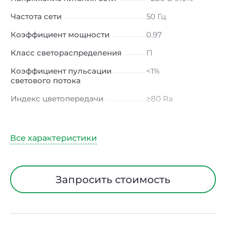
Частота сети
50 Гц
Коэффициент мощности
0.97
Класс светораспределения
П
Коэффициент пульсации
<1%
светового потока
Индекс цветопередачи
≥80 Ra
Тип кривой силы света
Д (косинусная)
Угол рассеивания
120ᵒ
Климатическое исполнение
УХЛ4
Диапазон рабочих
от -10 до +50 ℃
Запросить стоимость
температур
Класс защиты от
I
электрического тока