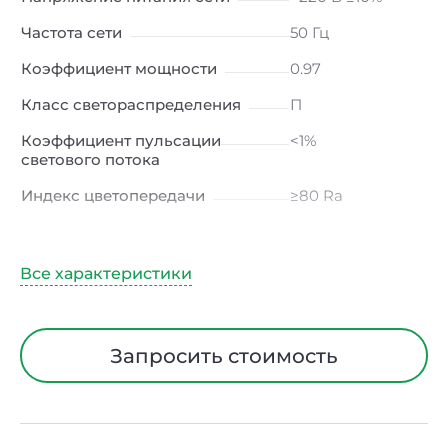
Частота сети
50 Гц
Коэффициент мощности
0.97
Класс светораспределения
П
Коэффициент пульсации
<1%
светового потока
Индекс цветопередачи
≥80 Ra
Тип кривой силы света
Д (косинусная)
Угол рассеивания
120ᵒ
Климатическое исполнение
УХЛ4
Диапазон рабочих
от -10 до +50 ℃
Запросить стоимость
температур
Класс защиты от
I
электрического тока