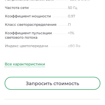
Частота сети
50 Гц
Коэффициент мощности
0.97
Класс светораспределения
П
Коэффициент пульсации
<1%
светового потока
Индекс цветопередачи
≥80 Ra
Тип кривой силы света
Д (косинусная)
Угол рассеивания
120ᵒ
Климатическое исполнение
УХЛ4
Диапазон рабочих
от -10 до +50 ℃
Запросить стоимость
температур
Класс защиты от
I
электрического тока