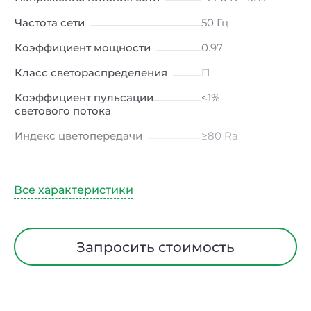
Частота сети
50 Гц
Коэффициент мощности
0.97
Класс светораспределения
П
Коэффициент пульсации
<1%
светового потока
Индекс цветопередачи
≥80 Ra
Тип кривой силы света
Д (косинусная)
Угол рассеивания
120ᵒ
Климатическое исполнение
УХЛ4
Диапазон рабочих
от -10 до +50 ℃
Запросить стоимость
температур
Класс защиты от
I
электрического тока