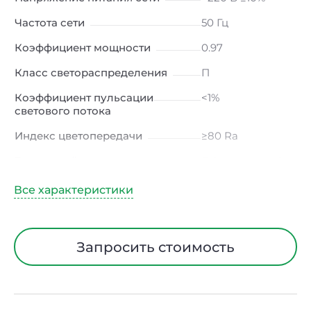
Частота сети
50 Гц
Коэффициент мощности
0.97
Класс светораспределения
П
Коэффициент пульсации
<1%
светового потока
Индекс цветопередачи
≥80 Ra
Тип кривой силы света
Д (косинусная)
Угол рассеивания
120ᵒ
Климатическое исполнение
УХЛ4
Диапазон рабочих
от -10 до +50 ℃
Запросить стоимость
температур
Класс защиты от
I
электрического тока