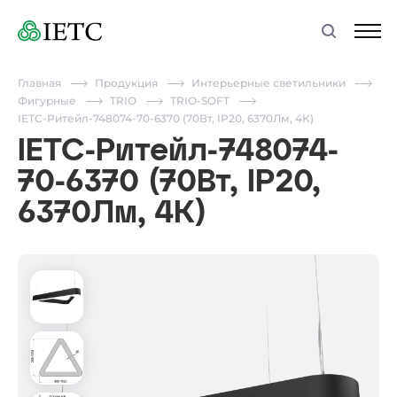
Главная
Продукция
Интерьерные светильники
Фигурные
TRIO
TRIO-SOFT
IETC-Ритейл-748074-70-6370 (70Вт, IP20, 6370Лм, 4К)
IETC-Ритейл-748074-
70-6370 (70Вт, IP20,
6370Лм, 4К)