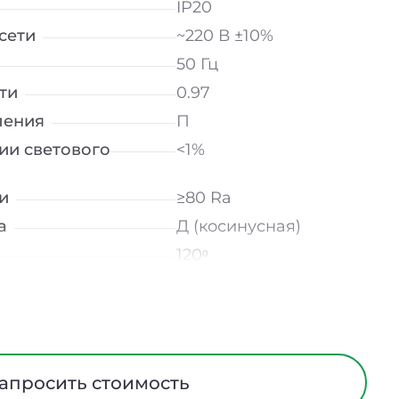
IP20
сети
~220 В ±10%
50 Гц
ти
0.97
ления
П
ии светового
<1%
и
≥80 Ra
а
Д (косинусная)
120ᵒ
лнение
УХЛ4
мператур
от -10 до +50 ℃
трического тока
I
Европейский ПВХ
апросить стоимость
ания
Нет