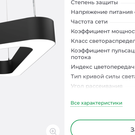
Степень защиты
Напряжение питания 
Частота сети
Коэффициент мощнос
Класс светораспреде
Коэффициент пульсац
потока
Индекс цветопередач
Тип кривой силы свет
Угол рассеивания
Климатическое испо
Диапазон рабочих те
Класс защиты от элек
Материал корпуса
З
Блок аварийного пит