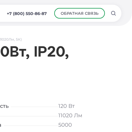
ОБРАТНАЯ СВЯЗЬ
+7 (800) 550-86-87
11020Лм, 5К)
Вт, IP20,
сть
120 Вт
11020 Лм
а
5000