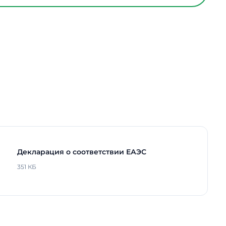
ийном режиме
-
Накладной /
Подвесной
1600 мм
1424 мм
100 мм
одов
100000 ч.
рга
Нет
5 лет
Декларация о соответствии ЕАЭС
351 КБ