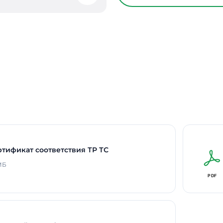
Время работы в авар
Способ монтажа
Длина
Ширина
Высота / Глубина
Срок службы светоди
В реестре Минпромто
Гарантия
ртификат соответствия ТР ТС
 МБ