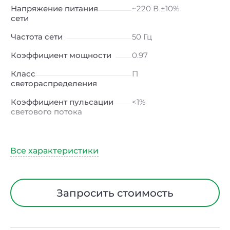
Напряжение питания
~220 В ±10%
сети
Частота сети
50 Гц
Коэффициент мощности
0.97
Класс
П
светораспределения
Коэффициент пульсации
<1%
светового потока
Индекс цветопередачи
≥80 Ra
Тип кривой силы света
Д (косинусная)
Угол рассеивания
120ᵒ
Климатическое
УХЛ2
Запросить стоимость
исполнение
Диапазон рабочих
от -40 до +50 ℃
температур