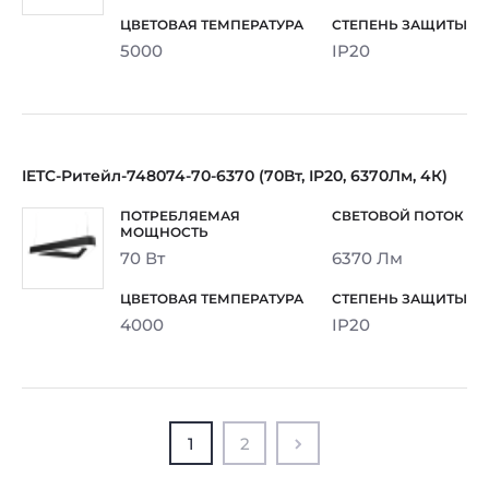
5000
IP20
IETC-Ритейл-748074-70-6370 (70Вт, IP20, 6370Лм, 4К)
70 Вт
6370 Лм
4000
IP20
1
2