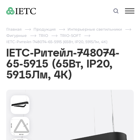
Главная
Продукция
Интерьерные светильники
Фигурные
TRIO
TRIO-SOFT
IETC-Ритейл-748074-65-5915 (65Вт, IP20, 5915Лм, 4К)
IETC-Ритейл-748074-
65-5915 (65Вт, IP20,
5915Лм, 4К)