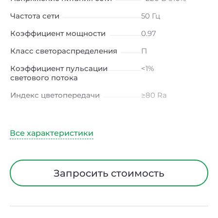
Частота сети
50 Гц
Коэффициент мощности
0.97
Класс светораспределения
П
Коэффициент пульсации
<1%
светового потока
Индекс цветопередачи
≥80 Ra
Тип кривой силы света
Д (косинусная)
Угол рассеивания
120ᵒ
Климатическое исполнение
УХЛ4
Диапазон рабочих
от -10 до +50 ℃
Запросить стоимость
температур
Класс защиты от
I
электрического тока