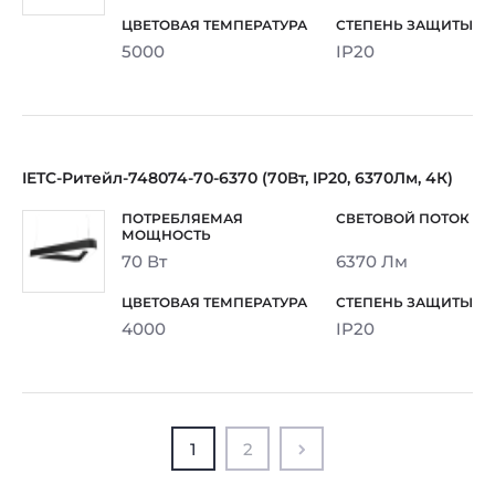
5000
IP20
IETC-Ритейл-748074-70-6370 (70Вт, IP20, 6370Лм, 4К)
70 Вт
6370 Лм
4000
IP20
1
2