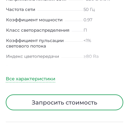
Частота сети
50 Гц
Коэффициент мощности
0.97
Класс светораспределения
П
Коэффициент пульсации
<1%
светового потока
Индекс цветопередачи
≥80 Ra
Тип кривой силы света
Д (косинусная)
Угол рассеивания
120ᵒ
Климатическое исполнение
УХЛ4
Диапазон рабочих
от -10 до +50 ℃
Запросить стоимость
температур
Класс защиты от
I
электрического тока