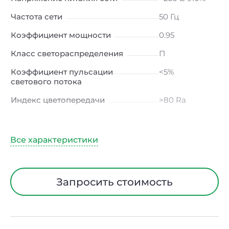
Частота сети
50 Гц
Коэффициент мощности
0.95
Класс светораспределения
П
Коэффициент пульсации
<5%
светового потока
Индекс цветопередачи
>80 Ra
Тип кривой силы света
Д
(косинусная)
Угол рассеивания
120ᵒ
Климатическое исполнение
УХЛ4
Запросить стоимость
Диапазон рабочих температур
от -20 до +40
℃
Тип рассеивателя
Опал