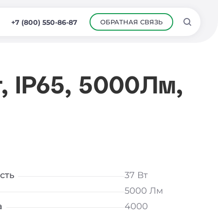
ОБРАТНАЯ СВЯЗЬ
+7 (800) 550-86-87
, IP65, 5000Лм,
сть
37 Вт
5000 Лм
а
4000