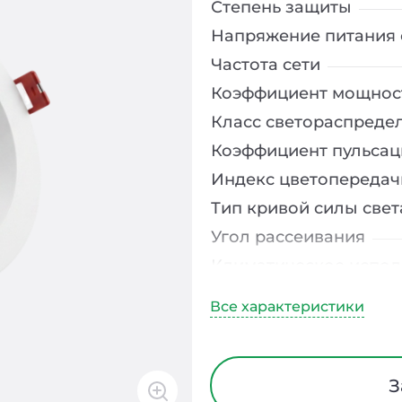
Степень защиты
Напряжение питания 
Частота сети
Коэффициент мощнос
Класс светораспреде
Коэффициент пульсац
Индекс цветопередач
Тип кривой силы свет
Угол рассеивания
Климатическое испо
Диапазон рабочих те
Тип рассеивателя
Класс защиты от элек
Материал корпуса
З