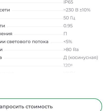
IP65
сети
~230 В ±10%
50 Гц
ти
0.95
ления
П
ии светового потока
<5%
и
>80 Ra
а
Д (косинусная)
120ᵒ
лнение
УХЛ4
мператур
от -20 до +40 ℃
Опал
трического тока
II
Пластик
апросить стоимость