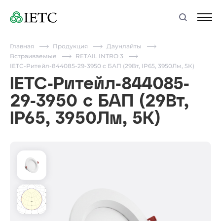
Главная
Продукция
Даунлайты
Встраиваемые
RETAIL INTRO 3
IETC-Ритейл-844085-29-3950 с БАП (29Вт, IP65, 3950Лм, 5К)
IETC-Ритейл-844085-
29-3950 с БАП (29Вт,
IP65, 3950Лм, 5К)