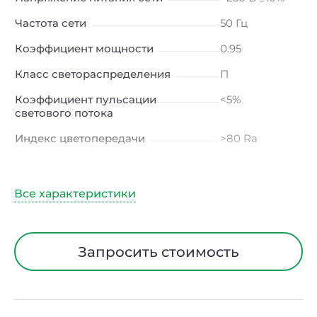
Частота сети
50 Гц
Коэффициент мощности
0.95
Класс светораспределения
П
Коэффициент пульсации
<5%
светового потока
Индекс цветопередачи
>80 Ra
Тип кривой силы света
Д
(косинусная)
Угол рассеивания
120ᵒ
Климатическое исполнение
УХЛ4
Запросить стоимость
Диапазон рабочих температур
от -20 до +40
℃
Тип рассеивателя
Опал