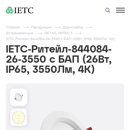
Главная
Продукция
Даунлайты
Встраиваемые
RETAIL INTRO 3
IETC-Ритейл-844084-26-3550 с БАП (26Вт, IP65, 3550Лм, 4К)
IETC-Ритейл-844084-
26-3550 с БАП (26Вт,
IP65, 3550Лм, 4К)