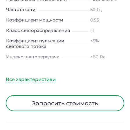
Частота сети
50 Гц
Коэффициент мощности
0.95
Класс светораспределения
П
Коэффициент пульсации
<5%
светового потока
Индекс цветопередачи
>80 Ra
Тип кривой силы света
Д
(косинусная)
Угол рассеивания
120ᵒ
Климатическое исполнение
УХЛ4
Запросить стоимость
Диапазон рабочих температур
от -20 до +40
℃
Тип рассеивателя
Опал