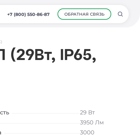
ОБРАТНАЯ СВЯЗЬ
+7 (800) 550-86-87
К)
(29Вт, IP65,
сть
29 Вт
3950 Лм
а
3000