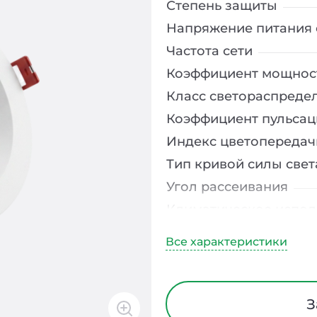
Степень защиты
Напряжение питания 
Частота сети
Коэффициент мощнос
Класс светораспреде
Коэффициент пульсац
Индекс цветопередач
Тип кривой силы свет
Угол рассеивания
Климатическое испо
Диапазон рабочих те
Тип рассеивателя
Класс защиты от элек
Материал корпуса
З