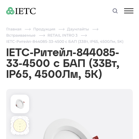
Главная
Продукция
Даунлайты
Встраиваемые
RETAIL INTRO 3
IETC-Ритейл-844085-33-4500 с БАП (33Вт, IP65, 4500Лм, 5К)
IETC-Ритейл-844085-
33-4500 с БАП (33Вт,
IP65, 4500Лм, 5К)