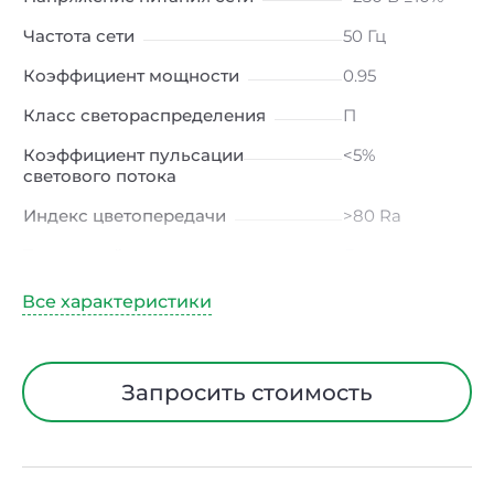
Частота сети
50 Гц
Коэффициент мощности
0.95
Класс светораспределения
П
Коэффициент пульсации
<5%
светового потока
Индекс цветопередачи
>80 Ra
Тип кривой силы света
Д
(косинусная)
Угол рассеивания
120ᵒ
Климатическое исполнение
УХЛ4
Запросить стоимость
Диапазон рабочих температур
от -20 до +40
℃
Тип рассеивателя
Опал